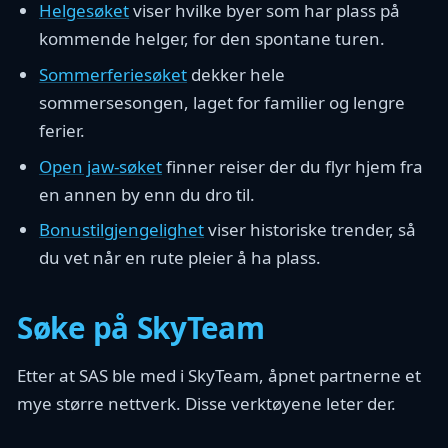
Helgesøket
viser hvilke byer som har plass på
kommende helger, for den spontane turen.
Sommerferiesøket
dekker hele
sommersesongen, laget for familier og lengre
ferier.
Open jaw-søket
finner reiser der du flyr hjem fra
en annen by enn du dro til.
Bonustilgjengelighet
viser historiske trender, så
du vet når en rute pleier å ha plass.
Søke på SkyTeam
Etter at SAS ble med i SkyTeam, åpnet partnerne et
mye større nettverk. Disse verktøyene leter der.