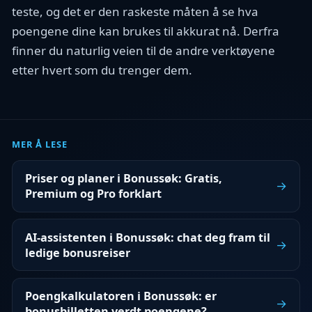
teste, og det er den raskeste måten å se hva
poengene dine kan brukes til akkurat nå. Derfra
finner du naturlig veien til de andre verktøyene
etter hvert som du trenger dem.
MER Å LESE
Priser og planer i Bonussøk: Gratis,
→
Premium og Pro forklart
AI-assistenten i Bonussøk: chat deg fram til
→
ledige bonusreiser
Poengkalkulatoren i Bonussøk: er
→
bonusbilletten verdt poengene?