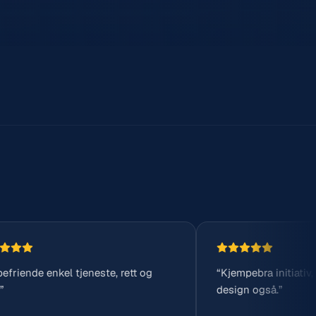
eneste, rett og
“Kjempebra initiativ, og veldig pent
design også.”