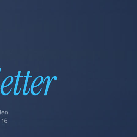
etter
den.
 16