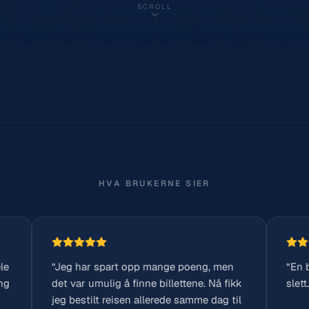
SCROLL
HVA BRUKERNE SIER
har spart opp mange poeng, men
“En befriende enkel tj
r umulig å finne billettene. Nå fikk
slett.”
stilt reisen allerede samme dag til