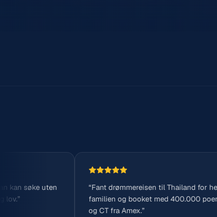
n
“Fant drømmereisen til Thailand for hele
“Jeg 
familien og booket med 400.000 poeng
det va
og CT fra Amex.”
jeg be