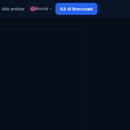
Alle artikler
Gå til Bonussøk
Norsk