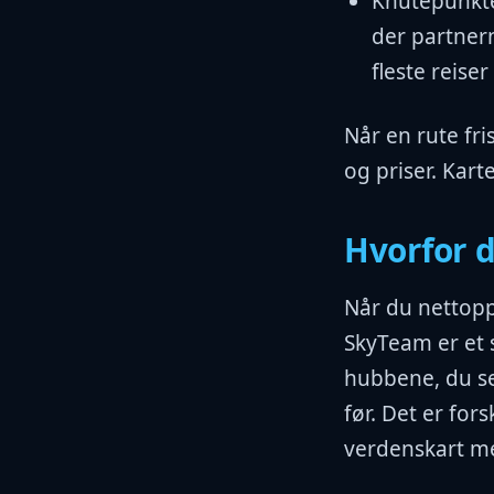
Knutepunkte
der partner
fleste reise
Når en rute fris
og priser. Kart
Hvorfor d
Når du nettopp
SkyTeam er et s
hubbene, du se
før. Det er for
verdenskart m