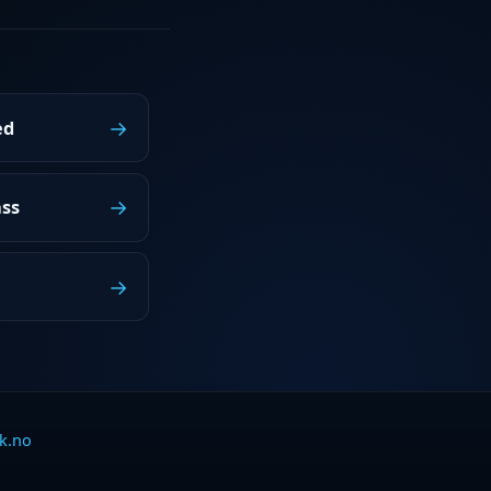
→
ed
→
ass
→
k.no