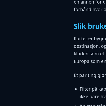
en annen for de
forhånd hvor du
Slik bruk
Kartet er bygge
destinasjon, o
kloden som et h
Europa som en l
Et par ting gjø
Filter på ka
ikke bare hv