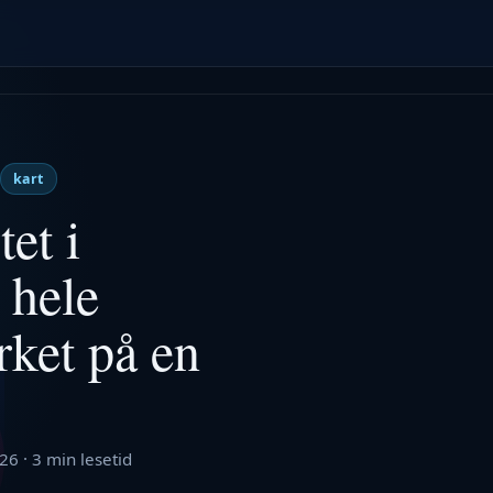
kart
et i
 hele
rket på en
026
·
3 min lesetid