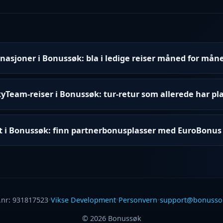
asjoner i Bonussøk: bla i ledige reiser måned for mån
yTeam-reiser i Bonussøk: tur-retur som allerede har pl
 i Bonussøk: finn partnerbonusplasser med EuroBonus
.nr: 931817523
•
Vikse Development
•
Personvern
•
support@bonusso
© 2026 Bonussøk