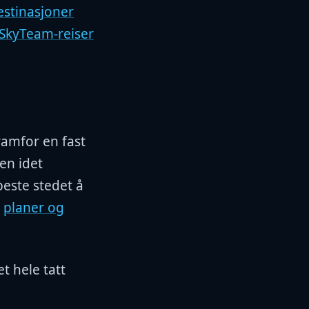
stinasjoner
 SkyTeam-reiser
framfor en fast
Men idet
este stedet å
e
planer og
t hele tatt