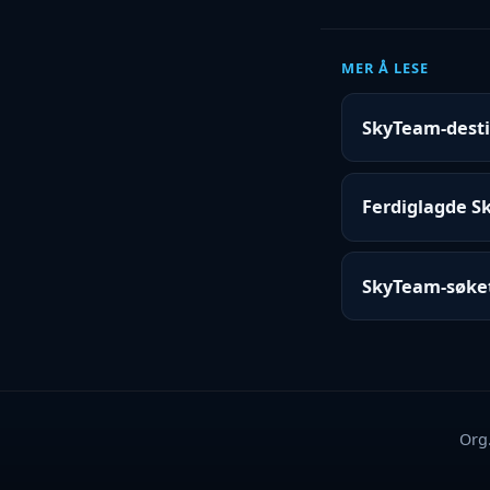
MER Å LESE
SkyTeam-destin
Ferdiglagde Sk
SkyTeam-søket
Org