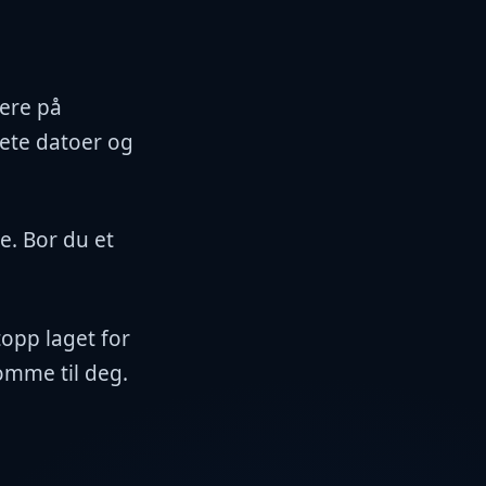
rere på
rete datoer og
e. Bor du et
topp laget for
omme til deg.