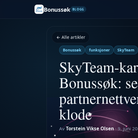
Bonussøk
BLOGG
← Alle artikler
Bonussøk
funksjoner
SkyTeam
SkyTeam-kart
Bonussøk: se
partnernettve
klode
Av
Torstein Vikse Olsen
·
9. juni 2