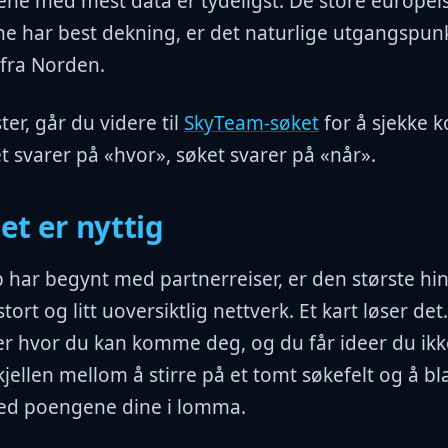
ne med mest data er tydeligst. De store europei
ne har best dekning, er det naturlige utgangspunk
r fra Norden.
ter, går du videre til
SkyTeam-søket
for å sjekke 
et svarer på «hvor», søket svarer på «når».
et er nyttig
 har begynt med partnerreiser, er den største hi
tort og litt uoversiktlig nettverk. Et kart løser det
r hvor du kan komme deg, og du får ideer du ikk
skjellen mellom å stirre på et tomt søkefelt og å bla
ed poengene dine i lomma.