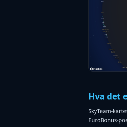
Hva det e
SkyTeam-kartet
EuroBonus-poen