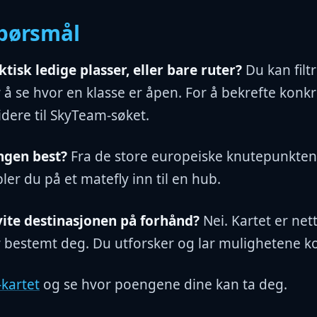
spørsmål
ktisk ledige plasser, eller bare ruter?
Du kan filt
 å se hvor en klasse er åpen. For å bekrefte konk
idere til SkyTeam-søket.
ngen best?
Fra de store europeiske knutepunkten
ler du på et matefly inn til en hub.
vite destinasjonen på forhånd?
Nei. Kartet er net
r bestemt deg. Du utforsker og lar mulighetene k
kartet
og se hvor poengene dine kan ta deg.