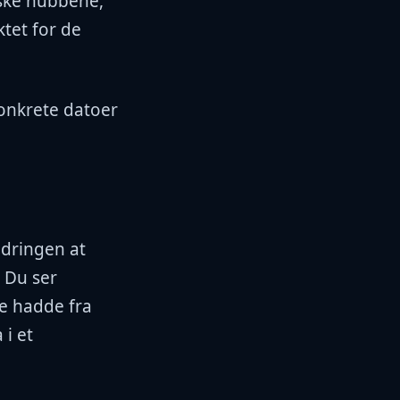
ske hubbene,
tet for de
konkrete datoer
ndringen at
. Du ser
e hadde fra
 i et