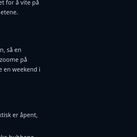
t for å vite på
hetene.
n, så en
g zoome på
ke en weekend i
tisk er åpent,