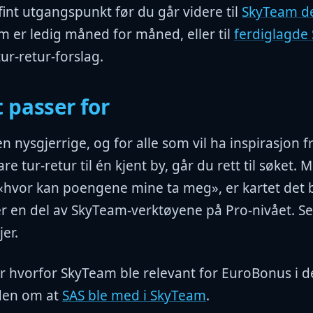
fint utgangspunkt før du går videre til
SkyTeam de
m er ledig måned for måned, eller til
ferdiglagde
ur-retur-forslag.
 passer for
en nysgjerrige, og for alle som vil ha inspirasjon 
re tur-retur til én kjent by, går du rett til søket. 
«hvor kan poengene mine ta meg», er kartet det b
r en del av SkyTeam-verktøyene på Pro-nivået. S
jer.
 hvorfor SkyTeam ble relevant for EuroBonus i de
iden om at
SAS ble med i SkyTeam
.