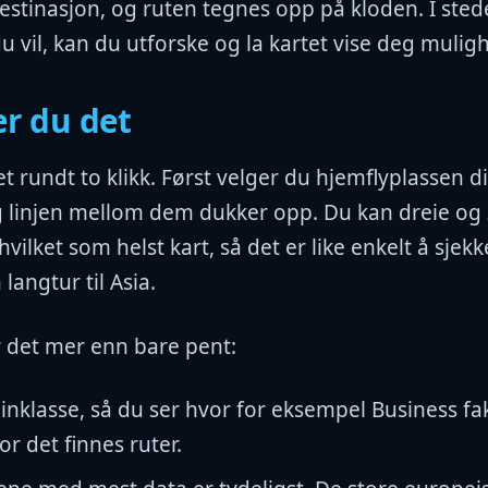
stinasjon, og ruten tegnes opp på kloden. I stede
 vil, kan du utforske og la kartet vise deg mulig
er du det
t rundt to klikk. Først velger du hjemflyplassen di
g linjen mellom dem dukker opp. Du kan dreie o
vilket som helst kart, så det er like enkelt å sjek
angtur til Asia.
r det mer enn bare pent:
binklasse, så du ser hvor for eksempel Business fak
or det finnes ruter.