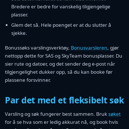
Bredere er bedre for vanskelig tilgjengelige
plasser.
Glem det så. Hele poenget er at du slutter å
sjekke.
Bonussøks varslingsverktøy,
Bonusvarsleren
, gjør
nettopp dette for SAS og SkyTeam bonusplasser. Du
sier rute og datoer, og det sender deg e-post når
tilgjengelighet dukker opp, så du kan booke før
plassene forsvinner.
Par det med et fleksibelt søk
Varsling og søk fungerer best sammen. Bruk
søket
for å se hva som er ledig akkurat nå, og book hvis