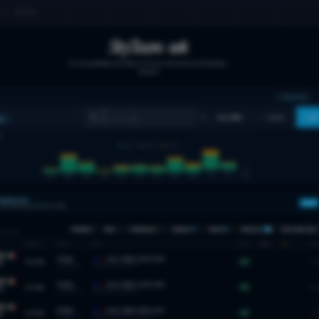
 — beta