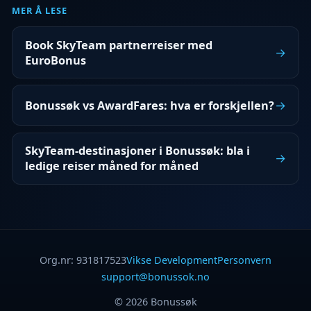
MER Å LESE
Book SkyTeam partnerreiser med
→
EuroBonus
→
Bonussøk vs AwardFares: hva er forskjellen?
SkyTeam-destinasjoner i Bonussøk: bla i
→
ledige reiser måned for måned
Org.nr: 931817523
Vikse Development
Personvern
support@bonussok.no
© 2026 Bonussøk