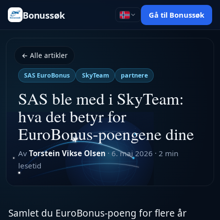
Bonussøk
Gå til Bonussøk
← Alle artikler
SAS EuroBonus
SkyTeam
partnere
SAS ble med i SkyTeam:
hva det betyr for
EuroBonus-poengene dine
Av
Torstein Vikse Olsen
·
6. mai 2026
·
2 min
lesetid
Samlet du EuroBonus-poeng for flere år