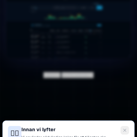
·
Logga in
Se Pro-planen
Innan vi lyfter
👨‍✈️