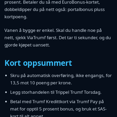
prosent. Betaler du så med EuroBonus-kortet,
dobbeldipper du på nett også: portalbonus pluss
kortpoeng.
Vanen å bygge er enkel. Skal du handle noe på
nett, sjekk ViaTrumf først. Det tar ti sekunder, og du
gjorde kjøpet uansett.
Kort oppsummert
Skru på automatisk overføring, ikke engangs, for
13,5 mot 10 poeng per krone.
Legg storhandelen til Trippel Trumf Torsdag.
Betal med Trumf Kredittkort via Trumf Pay på
mat for opptil 5 prosent bonus, og bruk et SAS-
kort til alt annet.