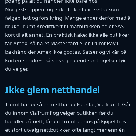
poeng på alt du handler, ikke bare hos
NorgesGruppen, og enkelte kort gir ekstra som
følgebillett og forsikring. Mange ender derfor med å
bruke Trumf Kredittkort til matbutikken og et SAS-
kort til alt annet. En praktisk hake: ikke alle butikker
tar Amex, så ha et Mastercard eller Trumf Pay i
bakhånd der Amex ikke godtas. Satser og vilkår på
kortene endres, så sjekk gjeldende betingelser før
du velger.
Ikke glem netthandel
Trumf har også en netthandelsportal, ViaTrumf. Går
du innom ViaTrumf og velger butikken før du
handler på nett, får du Trumf-bonus på kjøpet hos
et stort utvalg nettbutikker, ofte langt mer enn én