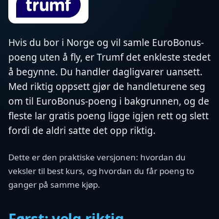
Hvis du bor i Norge og vil samle EuroBonus-
poeng uten å fly, er Trumf det enkleste stedet
å begynne. Du handler dagligvarer uansett.
Med riktig oppsett gjør de handleturene seg
om til EuroBonus-poeng i bakgrunnen, og de
fleste lar gratis poeng ligge igjen rett og slett
fordi de aldri satte det opp riktig.
Dette er den praktiske versjonen: hvordan du
veksler til best kurs, og hvordan du får poeng to
ganger på samme kjøp.
Først: velg riktig