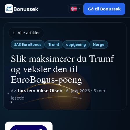
Bonussøk
Gå til Bonussøk
← Alle artikler
SAS EuroBonus
Trumf
opptjening
Norge
Slik maksimerer du Trumf
og veksler den til
EuroBonus-poeng
Av
Torstein Vikse Olsen
·
6. juni 2026
·
5 min
lesetid