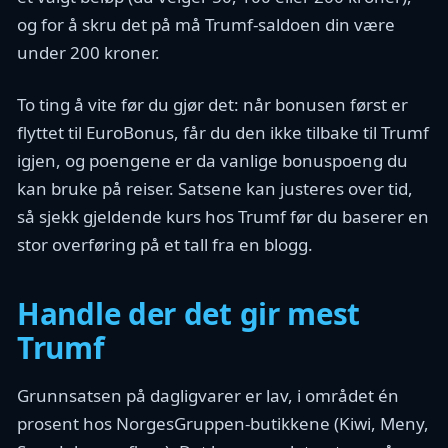
og for å skru det på må Trumf-saldoen din være
under 200 kroner.
To ting å vite før du gjør det: når bonusen først er
flyttet til EuroBonus, får du den ikke tilbake til Trumf
igjen, og poengene er da vanlige bonuspoeng du
kan bruke på reiser. Satsene kan justeres over tid,
så sjekk gjeldende kurs hos Trumf før du baserer en
stor overføring på et tall fra en blogg.
Handle der det gir mest
Trumf
Grunnsatsen på dagligvarer er lav, i området én
prosent hos NorgesGruppen-butikkene (Kiwi, Meny,