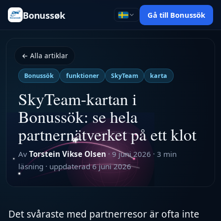
Bonussøk
Gå till Bonussök
← Alla artiklar
Bonussök
funktioner
SkyTeam
karta
SkyTeam-kartan i
Bonussök: se hela
partnernätverket på ett klot
Av
Torstein Vikse Olsen
·
9 juni 2026
·
3 min
läsning
· uppdaterad
6 juni 2026
Det svåraste med partnerresor är ofta inte